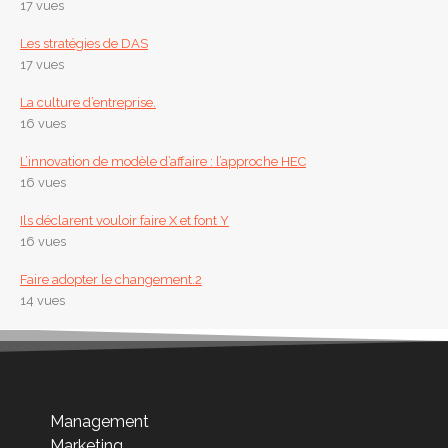
17 vues
Les stratégies de DAS
17 vues
La culture d’entreprise.
16 vues
L’innovation de modèle d’affaire : l’approche HEC
16 vues
Ils déclarent vouloir faire X et font Y
16 vues
Faire adopter le changement.2
14 vues
Management
Marketing