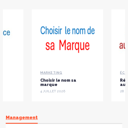
MARKETING
ÉCO
Choisir le nom sa
Réd
marque
aux
4 JUILLET 2026
28 J
Management