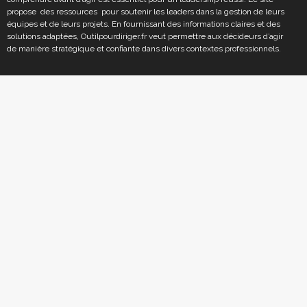
propose des ressources pour soutenir les leaders dans la gestion de leurs
équipes et de leurs projets. En fournissant des informations claires et des
solutions adaptées, Outilpourdiriger.fr veut permettre aux décideurs d’agir
de manière stratégique et confiante dans divers contextes professionnels.