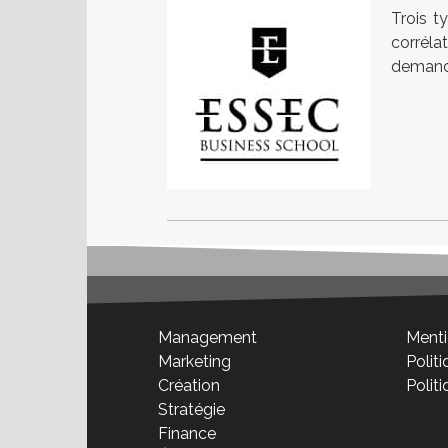
Trois t
corréla
demander
Management
Menti
Marketing
Politi
Création
Polit
Stratégie
Finance