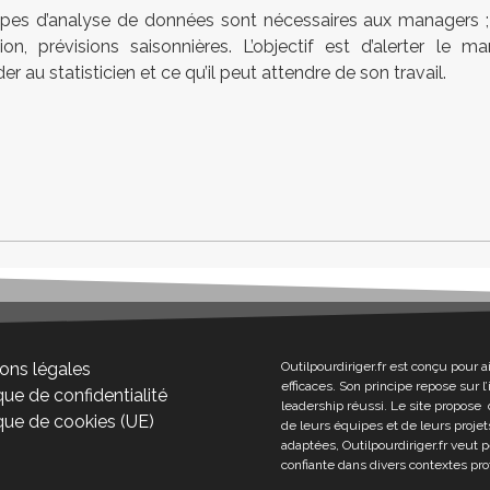
ypes d’analyse de données sont nécessaires aux managers ; c
tion, prévisions saisonnières. L’objectif est d’alerter le 
 au statisticien et ce qu’il peut attendre de son travail.
ons légales
Outilpourdiriger.fr est conçu pour a
efficaces. Son principe repose sur 
que de confidentialité
leadership réussi. Le site propose 
ique de cookies (UE)
de leurs équipes et de leurs projets
adaptées, Outilpourdiriger.fr veut 
confiante dans divers contextes pro