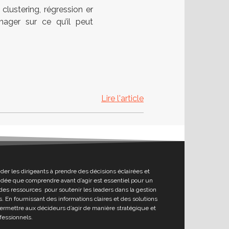
lustering, régression er
manager sur ce qu’il peut
Lire l'article
ider les dirigeants à prendre des décisions éclairées et
l’idée que comprendre avant d’agir est essentiel pour un
des ressources pour soutenir les leaders dans la gestion
. En fournissant des informations claires et des solutions
permettre aux décideurs d’agir de manière stratégique et
fessionnels.