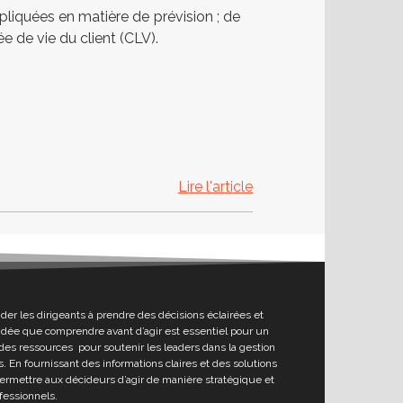
iquées en matière de prévision ; de
ée de vie du client (CLV).
Lire l'article
ider les dirigeants à prendre des décisions éclairées et
l’idée que comprendre avant d’agir est essentiel pour un
des ressources pour soutenir les leaders dans la gestion
. En fournissant des informations claires et des solutions
permettre aux décideurs d’agir de manière stratégique et
fessionnels.