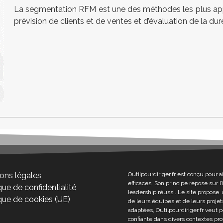
La segmentation RFM est une des méthodes les plus appl
prévision de clients et de ventes et d’évaluation de la dur
ons légales
Outilpourdiriger.fr est conçu pour a
efficaces. Son principe repose sur 
que de confidentialité
leadership réussi. Le site propose 
ique de cookies (UE)
de leurs équipes et de leurs projets
adaptées, Outilpourdiriger.fr veut 
confiante dans divers contextes pro