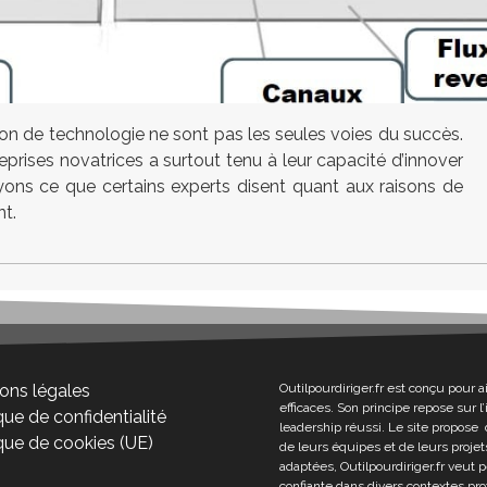
tion de technologie ne sont pas les seules voies du succès.
prises novatrices a surtout tenu à leur capacité d’innover
yons ce que certains experts disent quant aux raisons de
t.
ons légales
Outilpourdiriger.fr est conçu pour a
efficaces. Son principe repose sur 
que de confidentialité
leadership réussi. Le site propose 
ique de cookies (UE)
de leurs équipes et de leurs projets
adaptées, Outilpourdiriger.fr veut 
confiante dans divers contextes pro