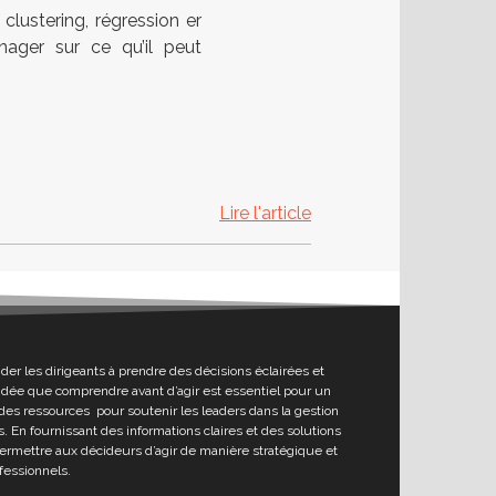
lustering, régression er
manager sur ce qu’il peut
Lire l'article
ider les dirigeants à prendre des décisions éclairées et
l’idée que comprendre avant d’agir est essentiel pour un
des ressources pour soutenir les leaders dans la gestion
. En fournissant des informations claires et des solutions
permettre aux décideurs d’agir de manière stratégique et
fessionnels.