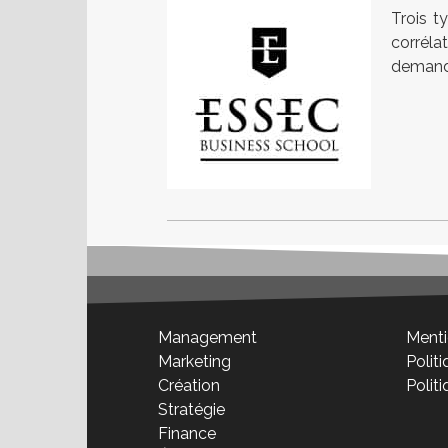
Trois t
corréla
demander
Management
Menti
Marketing
Politi
Création
Polit
Stratégie
Finance