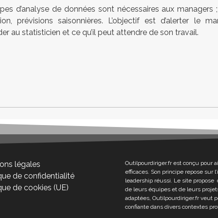
ypes d’analyse de données sont nécessaires aux managers ; c
tion, prévisions saisonnières. L’objectif est d’alerter le 
 au statisticien et ce qu’il peut attendre de son travail.
ons légales
Outilpourdiriger.fr est conçu pour a
efficaces. Son principe repose sur 
que de confidentialité
leadership réussi. Le site propose 
ique de cookies (UE)
de leurs équipes et de leurs projets
adaptées, Outilpourdiriger.fr veut 
confiante dans divers contextes pro