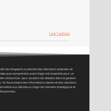
Lire l'article
ider les dirigeants à prendre des décisions éclairées et
l’idée que comprendre avant d’agir est essentiel pour un
des ressources pour soutenir les leaders dans la gestion
. En fournissant des informations claires et des solutions
permettre aux décideurs d’agir de manière stratégique et
fessionnels.