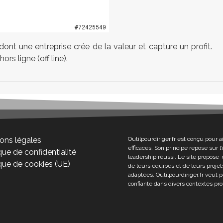
dont une entreprise crée de la valeur et capture un profit.
ors ligne (off line).
ons légales
Outilpourdiriger.fr est conçu pour a
efficaces. Son principe repose sur 
que de confidentialité
leadership réussi. Le site propose 
ique de cookies (UE)
de leurs équipes et de leurs projets
adaptées, Outilpourdiriger.fr veut 
confiante dans divers contextes pro