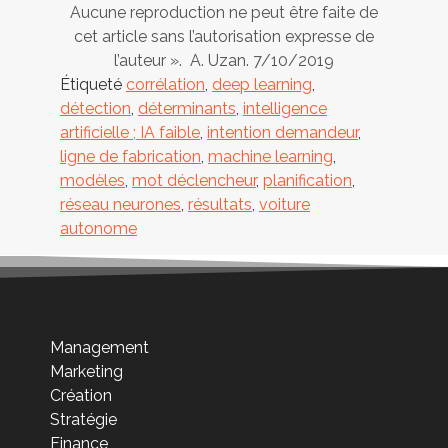
Aucune reproduction ne peut être faite de
cet article sans l’autorisation expresse de
l’auteur ». A. Uzan. 7/10/2019
Étiqueté
corrélation
,
deep learning
,
détection
,
déterminants
,
intelligence
artificielle ; IA faible
,
intention demandeur
,
ligne de fabrication
,
machine learning
,
modèles
,
mot déclencheur
,
planification
,
réseau neurones
,
résultats
,
voiture
autonome
Management
Marketing
Création
Stratégie
Finance