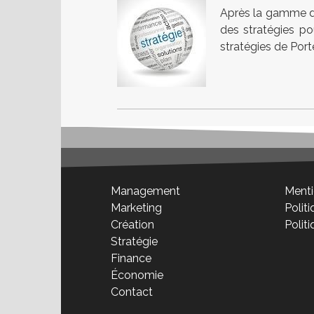
Après la gamme des
des stratégies po
stratégies de Por
Management
Menti
Marketing
Politi
Création
Polit
Stratégie
Finance
Économie
Contact