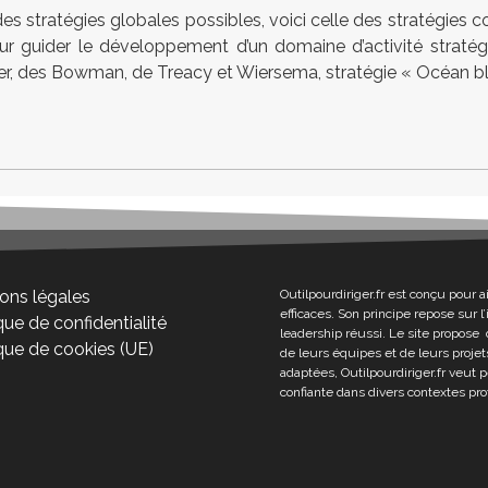
 stratégies globales possibles, voici celle des stratégies co
ur guider le développement d’un domaine d’activité straté
ter, des Bowman, de Treacy et Wiersema, stratégie « Océan ble
ons légales
Outilpourdiriger.fr est conçu pour a
efficaces. Son principe repose sur 
que de confidentialité
leadership réussi. Le site propose 
ique de cookies (UE)
de leurs équipes et de leurs projets
adaptées, Outilpourdiriger.fr veut 
confiante dans divers contextes pro