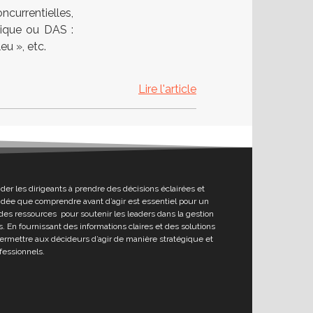
ncurrentielles,
gique ou DAS :
u », etc.
Lire l'article
ider les dirigeants à prendre des décisions éclairées et
l’idée que comprendre avant d’agir est essentiel pour un
des ressources pour soutenir les leaders dans la gestion
. En fournissant des informations claires et des solutions
permettre aux décideurs d’agir de manière stratégique et
fessionnels.